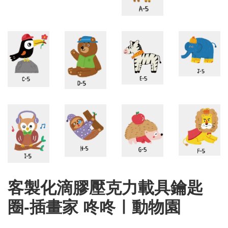
客製化滴膠壓克力載具鑰匙
圈-插畫家 咚咚ㅣ動物園