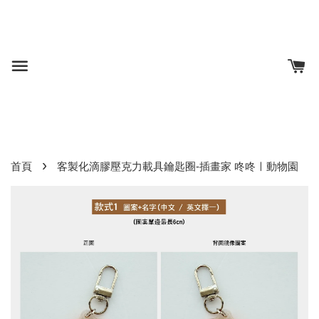
›
首頁
客製化滴膠壓克力載具鑰匙圈-插畫家 咚咚ㅣ動物園