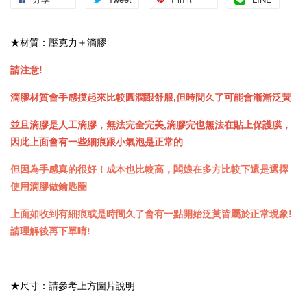
★材質：壓克力＋滴膠
請注意!
滴膠材質會手感摸起來比較圓潤跟舒服,但時間久了可能會漸漸泛黃
並且滴膠是人工滴膠，無法完全完美,滴膠完也無法在貼上保護膜，
因此上面會有一些細痕
跟小氣泡
是正常的
但因為手感真的很好！成本也比較高，闆娘在多方比較下還是選擇
使用滴膠做鑰匙圈
上面如收到有細痕或是時間久了會有一點開始泛黃皆屬於正常現象!
請理解後再下單唷!
★尺寸：請參考上方圖片說明