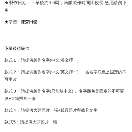
★製作日期：下單後約4-6周，滴膠製作時間比較長,急用請勿下
單
★字體：陳森田體
下單後須提供
款式１：請提供製作名字(中文/英文擇一)
款式２：
請提供製作名字(中文/英文擇一)
， 名
名字底色是固定的不
可更改
款式３
：
請
提供
製作名字(只能放中文)， 名字顏色是固定的不可更
改+大頭照片一張
款式４：
請
提供
大頭照片一張+載具照片與載具文字
款式5：
請
提供
大頭照片一張