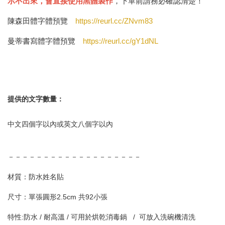
示不出來，會直接使用黑體製作
，下單前請務必確認清楚！
陳森田體字體預覽
https://reurl.cc/ZNvm83
曼蒂書寫體字體預覽
https://reurl.cc/gY1dNL
提供的文字數量：
中文四個字以內或英文八個字以內
－－－－－－－－－－－－－－－－－－－
材質：防水姓名貼
尺寸：
單
張圓形2.5cm 共92小張
特性:防水 /
耐高溫 /
可用於烘乾消毒鍋 / 可放入洗碗機清洗