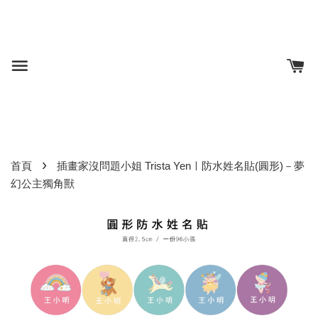
›
首頁
插畫家沒問題小姐 Trista Yenㅣ防水姓名貼(圓形)－夢
幻公主獨角獸