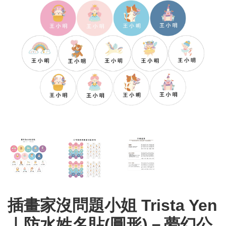
插畫家沒問題小姐 Trista Yen
ㅣ防水姓名貼(圓形)－夢幻公