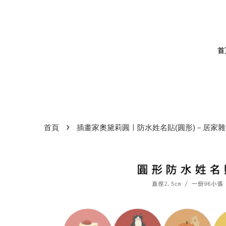
首
›
首頁
插畫家奧黛莉圓ㅣ防水姓名貼(圓形)－居家雜