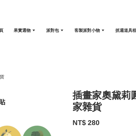
頁
果實選物
派對包
客製派對小物
抓週道具
貨
插畫家奧黛莉圓
家雜貨
NT$ 280