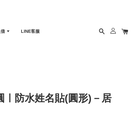
租借
LINE客服
ㅣ防水姓名貼(圓形)－居