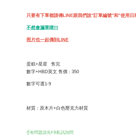
只要有下單都請傳LINE跟我們說"訂單編號"和"使用日
不然會漏單唷!!!
照片也一起傳到LINE
蛋糕+星星 售完
數字+HBD英文 售價
350
：
數字可選1-9
材質
原木片+白色壓克力材質
：
☝️有問題請先FB私訊詢問