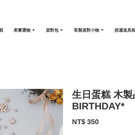
頁
果實選物
派對包
客製派對小物
抓週道具
生日蛋糕 木製品
BIRTHDAY*
NT$ 350