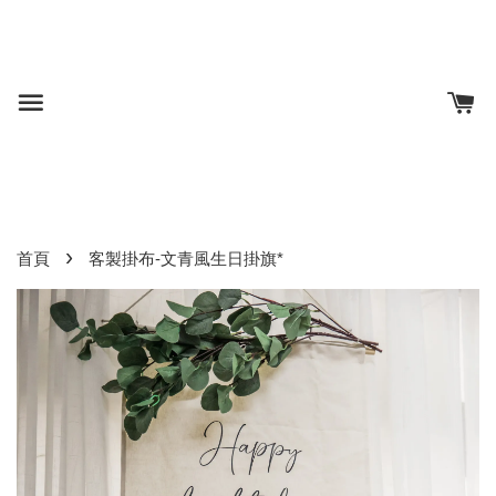
›
首頁
客製掛布-文青風生日掛旗*