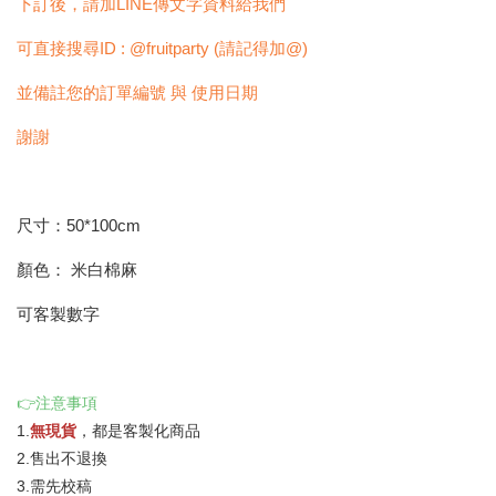
下訂後，請加LINE傳文字資料給我們
可直接搜尋ID : @fruitparty (請記得加@)
並備註您的訂單編號 與 使用日期
謝謝
尺寸：50*100cm
顏色： 米白棉麻
可客製數字
👉注意事項
1.
無現貨
，都是客製化商品
2.售出不退換
3.需先校稿