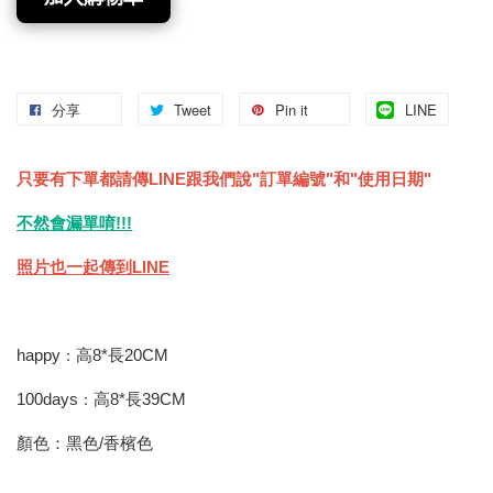
分享
Tweet
Pin it
LINE
只要有下單都請傳LINE跟我們說"訂單編號"和"使用日期"
不然會漏單唷!!!
照片也一起傳到LINE
happy
高8*長20
CM
：
100days
高8*長39
CM
：
顏色：黑色/香檳色