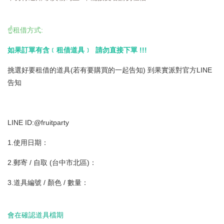
☝️租借方式:
如果訂單有含﹝租借道具﹞ 請勿直接下單 !!!
挑選好要租借的道具(若有要購買的一起告知) 到果實派對官方LINE
告知
LINE ID:@fruitparty
1.使用日期：
2.郵寄 / 自取 (台中市北區)：
3.道具編號 / 顏色 / 數量：
會在確認道具檔期