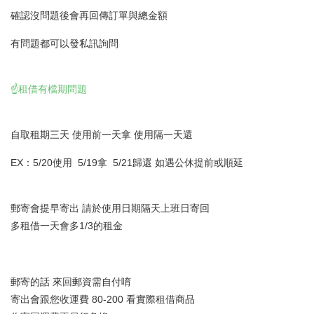
確認沒問題後會再回傳訂單與總金額
有問題都可以發私訊詢問
☝️租借有檔期問題
自取租期三天 使用前一天拿 使用隔一天還
EX：5/20使用 5/19拿 5/21歸還 如遇公休提前或順延
郵寄會提早寄出 請於使用日期隔天上班日寄回
多租借一天會多1/3的租金
郵寄的話 來回郵資需自付唷
寄出會跟您收運費 80-200 看實際租借商品