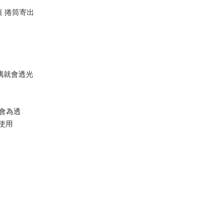
痕 捲筒寄出
璃就會透光
是會為透
使用