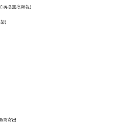
,可加購換無痕海報)
架)
 捲筒寄出