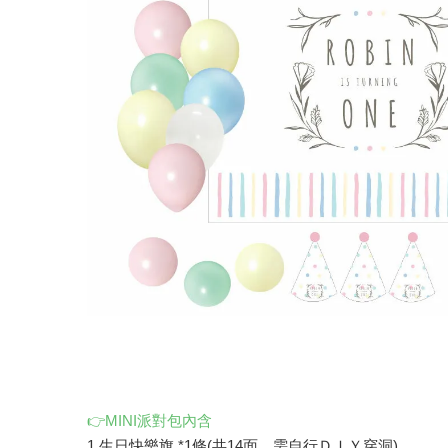
👉MINI派對包內含
1.生日快樂旗 *1條(共14面，需自行ＤＩＹ穿洞)