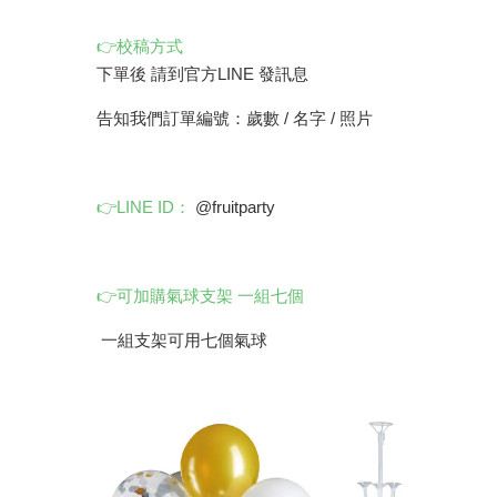
👉校稿方式
下單後 請到官方LINE 發訊息
告知我們訂單編號：歲數 / 名字 / 照片
👉LINE ID：
@fruitparty
👉可加購氣球支架 一組七個
一組支架可用七個氣球