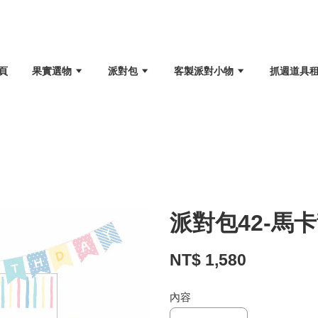
頁
果實選物
派對包
客製派對小物
抓週道具
派對包42-馬
NT$ 1,580
內容