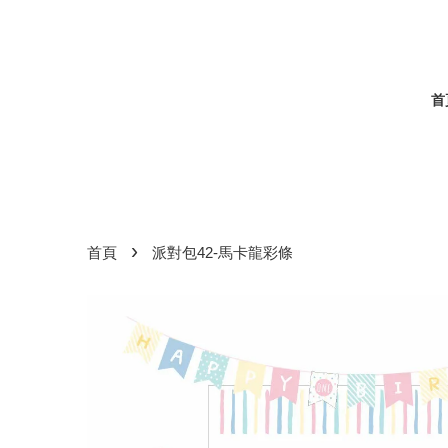
首
›
首頁
派對包42-馬卡龍彩條