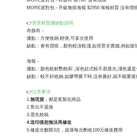
MORE派對包 - 升級無痕海報 $2950 海報材質 沒有摺
👉
背景材質優缺點說明
布旗布－
優點：方便收納,輕便,可多次使用
缺點：會有摺痕，顏色較淡較淺,如背景非實牆,例如玻
海報－
優點：顏色較鮮艷飽和˙,深色款式較不易透光,淺色還
缺點：較不好收納,如膠帶撕下時,沒有撕好,就不能重複
👉
注意事項
1.
無現貨
，都是客製化商品
2.售出不退換
3.需先校稿
4.送印後恕無法再修改
5.修改次數限3次，超過每次酌收100元修改費用