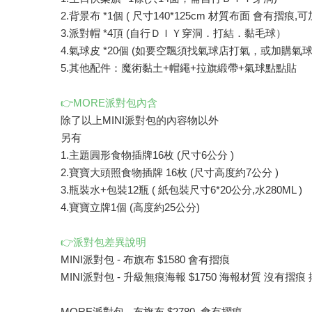
2.背景布 *1個 ( 尺寸140*125cm 材質布面 會有摺痕
3.派對帽 *4頂 (自行ＤＩＹ穿洞．打結．黏毛球）
4.氣球皮 *20個 (如要空飄須找氣球店打氣，或加購氣球
5.其他配件：魔術黏土+帽繩+拉旗緞帶+氣球點點貼
👉MORE派對包內含
除了以上MINI派對包的內容物以外
另有
1.主題圓形食物插牌16枚 (尺寸6公分 )
2.寶寶大頭照食物插牌 16枚 (尺寸高度約7公分 )
3.瓶裝水+包裝12瓶 ( 紙包裝尺寸6*20公分,水280ML )
4.寶寶立牌1個 (高度約25公分)
👉派對包差異說明
MINI派對包 - 布旗布 $1580 會有摺痕
MINI派對包 - 升級無痕海報 $1750 海報材質 沒有摺痕
MORE派對包 - 布旗布 $2780 會有摺痕