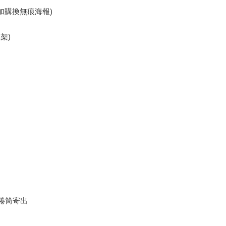
,可加購換無痕海報)
架)
 捲筒寄出