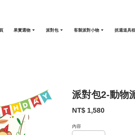
頁
果實選物
派對包
客製派對小物
抓週道具
派對包2-動物
NT$ 1,580
內容