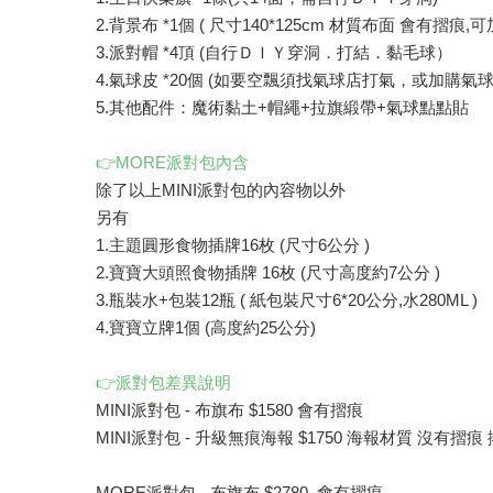
2.背景布 *1個 ( 尺寸140*125cm 材質布面 會有摺痕
3.派對帽 *4頂 (自行ＤＩＹ穿洞．打結．黏毛球）
4.氣球皮 *20個 (如要空飄須找氣球店打氣，或加購氣球
5.其他配件：魔術黏土+帽繩+拉旗緞帶+氣球點點貼
👉MORE派對包內含
除了以上MINI派對包的內容物以外
另有
1.主題圓形食物插牌16枚 (尺寸6公分 )
2.寶寶大頭照食物插牌 16枚 (尺寸高度約7公分 )
3.瓶裝水+包裝12瓶 ( 紙包裝尺寸6*20公分,水280ML )
4.寶寶立牌1個 (高度約25公分)
👉派對包差異說明
MINI派對包 - 布旗布 $1580 會有摺痕
MINI派對包 - 升級無痕海報 $1750 海報材質 沒有摺痕
MORE派對包 - 布旗布 $2780 會有摺痕