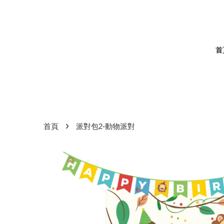
首
›
首頁
派對包2-動物派對