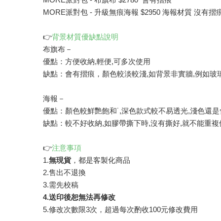
MORE派對包 - 升級無痕海報 $2950 海報材質 沒有摺
👉
背景材質優缺點說明
布旗布－
優點：方便收納,輕便,可多次使用
缺點：會有摺痕，顏色較淡較淺,如背景非實牆,例如玻
海報－
優點：顏色較鮮艷飽和˙,深色款式較不易透光,淺色還
缺點：較不好收納,如膠帶撕下時,沒有撕好,就不能重複
👉
注意事項
1.
無現貨
，都是客製化商品
2.售出不退換
3.需先校稿
4.送印後恕無法再修改
5.修改次數限3次，超過每次酌收100元修改費用