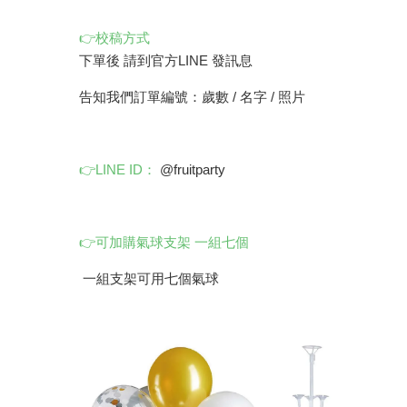
👉校稿方式
下單後 請到官方LINE 發訊息
告知我們訂單編號：歲數 / 名字 / 照片
👉LINE ID：
@fruitparty
👉可加購氣球支架 一組七個
一組支架可用七個氣球