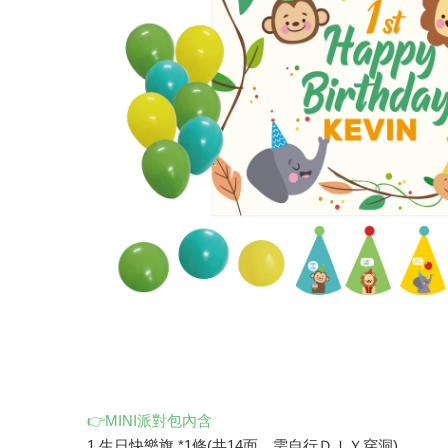
👉MINI派對包內含
1.生日快樂旗 *1條(共14面，需自行ＤＩＹ穿洞)