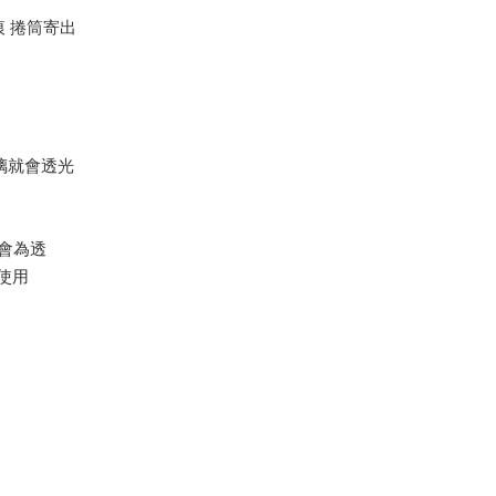
痕 捲筒寄出
璃就會透光
是會為透
使用