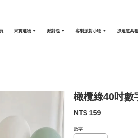
頁
果實選物
派對包
客製派對小物
抓週道具
橄欖綠40吋數
NT$ 159
數字