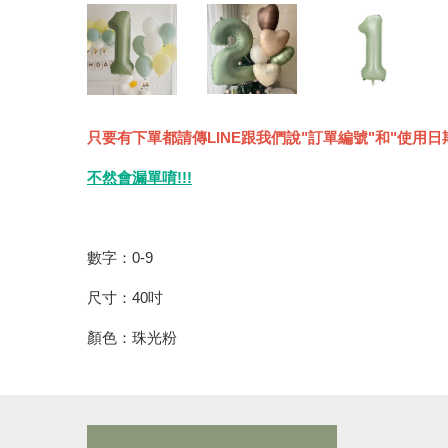
只要有下單都請傳LINE跟我們說"訂單編號"和"使用日
不然會漏單唷!!!
數字：0-9
尺寸：40吋
顏色：珠光粉