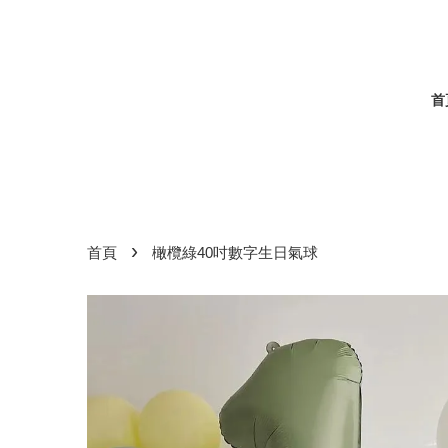
首
›
首頁
橄欖綠40吋數字生日氣球