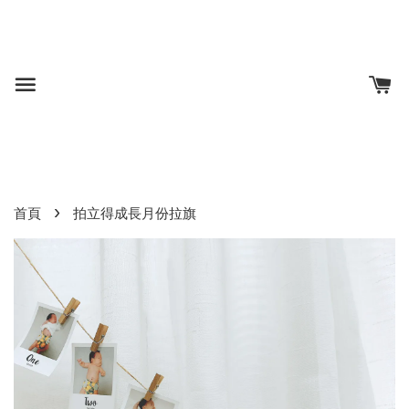
›
首頁
拍立得成長月份拉旗