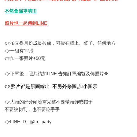
不然會漏單唷!!!
照片也一起傳到LINE
👉拍立得月份成長拉旗，可掛在牆上、桌子、任何地方
👉一組有12張
👉加一張照片+50元
👉下單後，照片請加LINE 告知訂單編號及傳照片🔶
👉照片都是原圖輸出 不另外修圖,加小圖示
👉大頭的部分頭臉需完整不要帶頭飾或帽子
不要被切到，也不要吃手手
👉LINE ID : @fruitparty