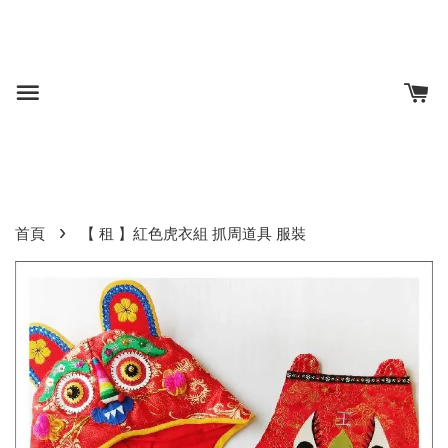
›
首頁
【 租 】紅色虎衣組 抓周道具 服裝