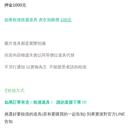
押金1000元
如果租借抓週道具
虎衣加購價
100元
圖片道具都是實際拍攝
但若內容物遺失會以同等價位道具代替
不另行通知 以實物為主 不能接受者請勿租借
☝️租借方式:
如果訂單有含﹝租借道具﹞ 請勿直接下單 !!!
挑選好要租借的道具(若有要購買的一起告知) 到果實派對官方LINE
告知