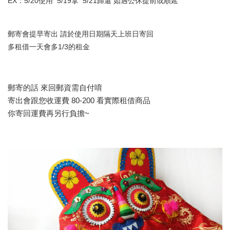
EX：5/20使用 5/19拿 5/21歸還 如遇公休提前或順延
郵寄會提早寄出 請於使用日期隔天上班日寄回
多租借一天會多1/3的租金
郵寄的話 來回郵資需自付唷
寄出會跟您收運費 80-200 看實際租借商品
你寄回運費再另行負擔~