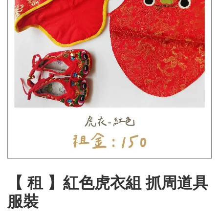
【 租 】紅色虎衣組 抓周道具
服裝