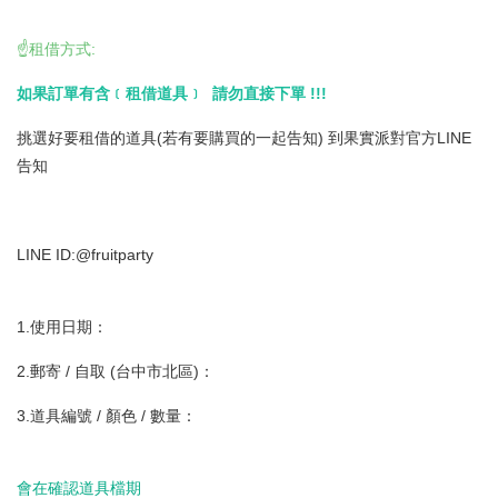
☝️租借方式:
如果訂單有含﹝租借道具﹞ 請勿直接下單 !!!
挑選好要租借的道具(若有要購買的一起告知) 到果實派對官方LINE
告知
LINE ID:@fruitparty
1.使用日期：
2.郵寄 / 自取 (台中市北區)：
3.道具編號 / 顏色 / 數量：
會在確認道具檔期