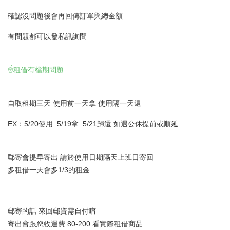
確認沒問題後會再回傳訂單與總金額
有問題都可以發私訊詢問
☝️租借有檔期問題
自取租期三天 使用前一天拿 使用隔一天還
EX：5/20使用 5/19拿 5/21歸還 如遇公休提前或順延
郵寄會提早寄出 請於使用日期隔天上班日寄回
多租借一天會多1/3的租金
郵寄的話 來回郵資需自付唷
寄出會跟您收運費 80-200 看實際租借商品