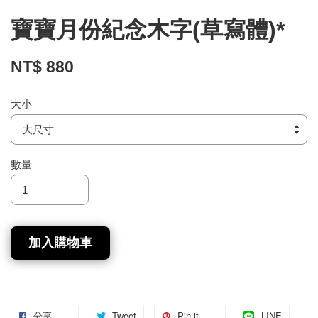
寶寶月份紀念木字(草寫體)*
NT$ 880
大小
數量
加入購物車
分享
Tweet
Pin it
LINE