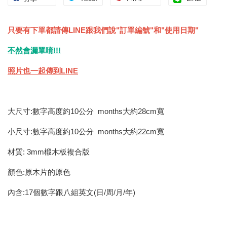
只要有下單都請傳LINE跟我們說"訂單編號"和"使用日期"
不然會漏單唷!!!
照片也一起傳到LINE
大尺寸:數字高度約10公分 months大約28cm寬
小尺寸:數字高度約10公分 months大約22cm寬
材質: 3mm椴木板複合版
顏色:原木片的原色
內含:17個數字跟八組英文(日/周/月/年)