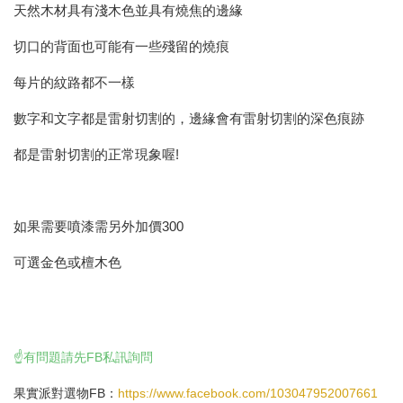
天然木材具有淺木色並具有燒焦的邊緣
切口的背面也可能有一些殘留的燒痕
每片的紋路都不一樣
數字和文字都是雷射切割的，邊緣會有雷射切割的深色痕跡
都是雷射切割的正常現象喔!
如果需要噴漆需另外加價300
可選金色或檀木色
☝️有問題請先FB私訊詢問
果實派對選物FB：
https://www.facebook.com/103047952007661