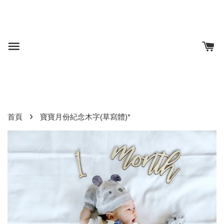
›
首頁
寶寶月份紀念木字(草寫體)*