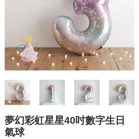
夢幻彩虹星星40吋數字生日
氣球