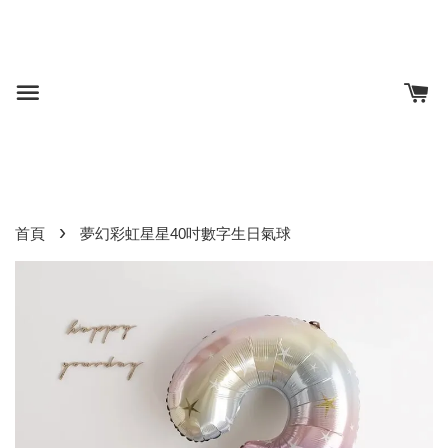
›
首頁
夢幻彩虹星星40吋數字生日氣球