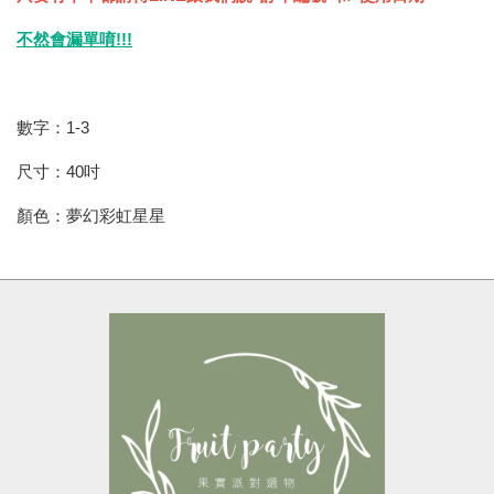
不然會漏單唷!!!
數字：1-3
尺寸：40吋
顏色：夢幻彩虹星星