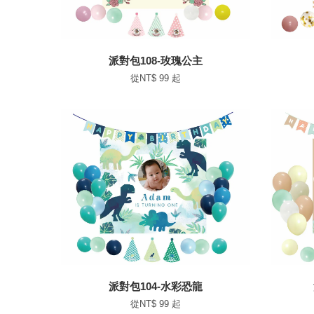
派對包108-玫瑰公主
從
NT$ 99
起
派對包104-水彩恐龍
從
NT$ 99
起