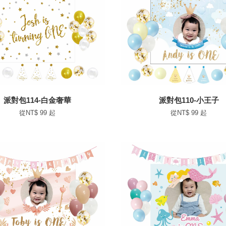
派對包114-白金奢華
派對包110-小王子
從
NT$ 99
起
從
NT$ 99
起