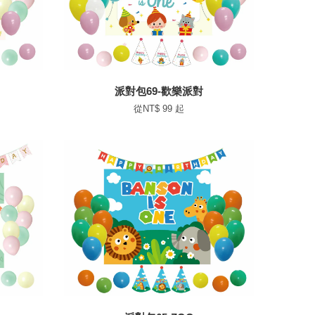
派對包69-歡樂派對
從
NT$ 99
起