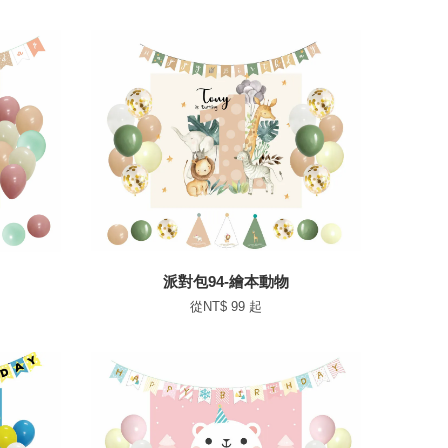
派對包94-繪本動物
從
NT$ 99
起