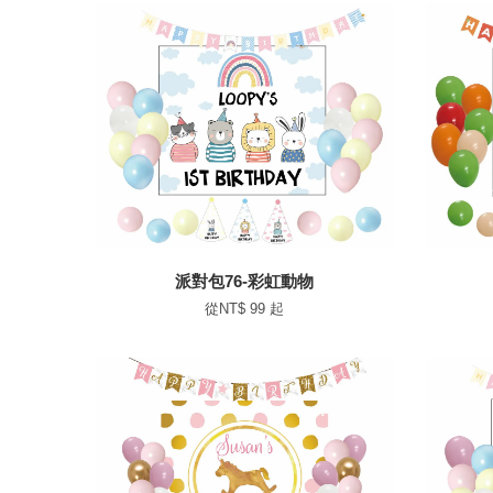
派對包76-彩虹動物
從
NT$ 99
起