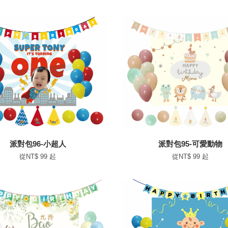
派對包96-小超人
派對包95-可愛動物
從
NT$ 99
起
從
NT$ 99
起