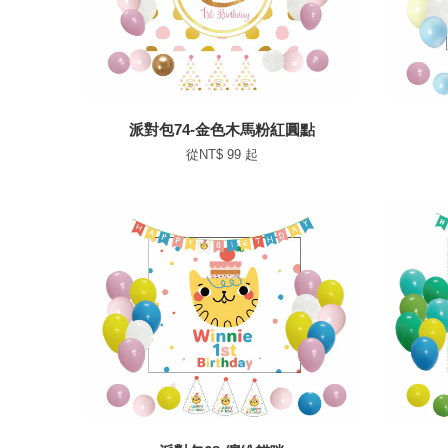
派對包74-金色木馬粉紅圓點
從
NT$ 99
起